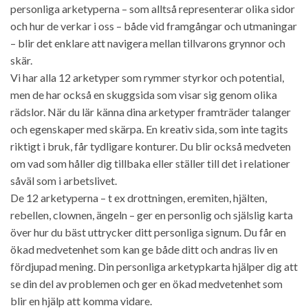
personliga arketyperna – som alltså representerar olika sidor
och hur de verkar i oss – både vid framgångar och utmaningar
– blir det enklare att navigera mellan tillvarons grynnor och
skär.
Vi har alla 12 arketyper som rymmer styrkor och potential,
men de har också en skuggsida som visar sig genom olika
rädslor. När du lär känna dina arketyper framträder talanger
och egenskaper med skärpa. En kreativ sida, som inte tagits
riktigt i bruk, får tydligare konturer. Du blir också medveten
om vad som håller dig tillbaka eller ställer till det i relationer
såväl som i arbetslivet.
De 12 arketyperna – t ex drottningen, eremiten, hjälten,
rebellen, clownen, ängeln – ger en personlig och själslig karta
över hur du bäst uttrycker ditt personliga signum. Du får en
ökad medvetenhet som kan ge både ditt och andras liv en
fördjupad mening. Din personliga arketypkarta hjälper dig att
se din del av problemen och ger en ökad medvetenhet som
blir en hjälp att komma vidare.