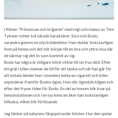
I filmen ”Prinsessan och krigaren” med regi och manus av Tom
Tykwer möter två sårade karaktärer; Sissi och Bodo,
varandra genom en olyckshändelse. Han räddar bokstavligen
livet på henne och det blir början till en inre och yttre resa där
de närmar sig det liv som kommit av sig.
Bodo har några år tidigare blivit vittne till sin frus död. Efter
ett gräl i bilen stannar de till för att tanka och när han går för
att betala tänder hon i stundens hetta en cigarett och bilen
exploderar framför Bodos ögon. Hon dör ögonblickligen och
efter det fryser tiden för Bodo. En del av honom blir kvar på
bensinstationen och i en nyckelscen åker han bokstavligen
tillbaka, vilket blir förlösande.
Jag tänker på naturens färgspel under hösten. Hur den spelar