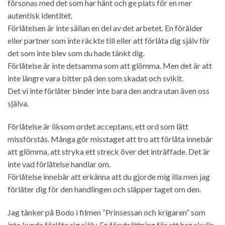
försonas med det som har hänt och ge plats för en mer
autentisk identitet.
Förlåtelsen är inte sällan en del av det arbetet. En förälder
eller partner som inte räckte till eller att förlåta dig själv för
det som inte blev som du hade tänkt dig.
Förlåtelse är inte detsamma som att glömma. Men det är att
inte längre vara bitter på den som skadat och svikit.
Det vi inte förlåter binder inte bara den andra utan även oss
själva.
Förlåtelse är liksom ordet acceptans, ett ord som lätt
missförstås. Många gör misstaget att tro att förlåta innebär
att glömma, att stryka ett streck över det inträffade. Det är
inte vad förlåtelse handlar om.
Förlåtelse innebär att erkänna att du gjorde mig illa men jag
förlåter dig för den handlingen och släpper taget om den.
Jag tänker på Bodo i filmen ”Prinsessan och krigaren” som
inte kunde förlåta sig själv. En förutsättning för att han skulle