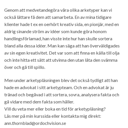
Genom att medvetandegöra våra olika arketyper kan vi
också lättare få dem att samarbeta. En av mina tidigare
klienter hade t ex en oerhört kreativ sida, en pionjär, med en
aldrig sinande ström av idéer som kunde göra honom
handlingsförlamad, han visste inte hur han skulle sortera
bland alla dessa idéer. Man kan säga att han överväldigades
av sin egen kreativitet. Det var som att finna en källa till olja
och inte hitta ett sätt att utvinna den utan låta den svämma
över och gå till spillo.
Men under arketypläsningen blev det också tydligt att han
hade en advokat i sitt arketypteam. Och en advokat är ju
tränad och begåvad i att sortera, sovra, analysera fakta och
gå vidare med dem fakta som håller.
Vill du veta mer eller boka en tid för arketypläsning?
Läs mer på min kurssida eller kontakta mig direkt:
ann.thornblad@ordochvision.se