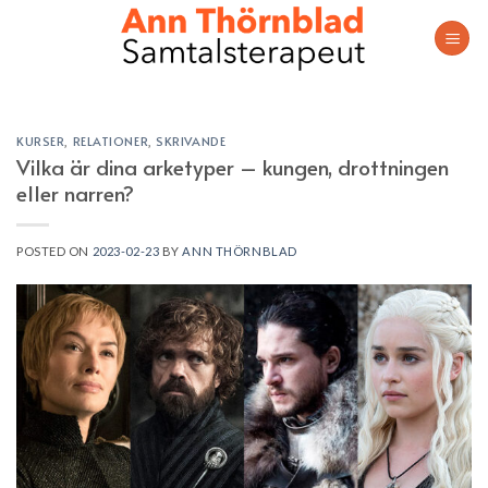
Skip
to
content
KURSER
,
RELATIONER
,
SKRIVANDE
Vilka är dina arketyper – kungen, drottningen
eller narren?
POSTED ON
2023-02-23
BY
ANN THÖRNBLAD