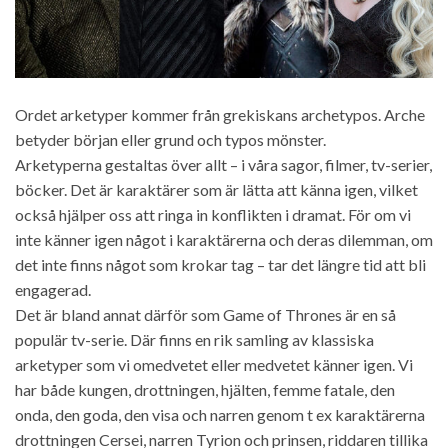
Ordet arketyper kommer från grekiskans archetypos. Arche
betyder början eller grund och typos mönster.
Arketyperna gestaltas över allt – i våra sagor, filmer, tv-serier,
böcker. Det är karaktärer som är lätta att känna igen, vilket
också hjälper oss att ringa in konflikten i dramat. För om vi
inte känner igen något i karaktärerna och deras dilemman, om
det inte finns något som krokar tag – tar det längre tid att bli
engagerad.
Det är bland annat därför som Game of Thrones är en så
populär tv-serie. Där finns en rik samling av klassiska
arketyper som vi omedvetet eller medvetet känner igen. Vi
har både kungen, drottningen, hjälten, femme fatale, den
onda, den goda, den visa och narren genom t ex karaktärerna
drottningen Cersei, narren Tyrion och prinsen, riddaren tillika