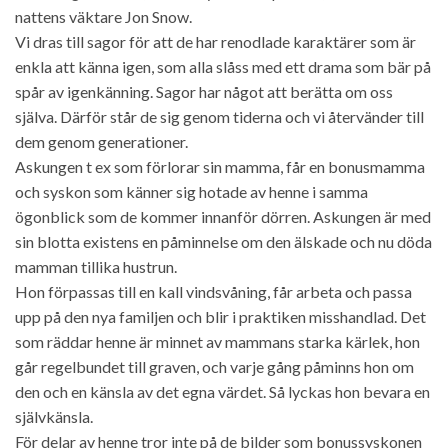
nattens väktare Jon Snow.
Vi dras till sagor för att de har renodlade karaktärer som är
enkla att känna igen, som alla slåss med ett drama som bär på
spår av igenkänning. Sagor har något att berätta om oss
själva. Därför står de sig genom tiderna och vi återvänder till
dem genom generationer.
Askungen t ex som förlorar sin mamma, får en bonusmamma
och syskon som känner sig hotade av henne i samma
ögonblick som de kommer innanför dörren. Askungen är med
sin blotta existens en påminnelse om den älskade och nu döda
mamman tillika hustrun.
Hon förpassas till en kall vindsvåning, får arbeta och passa
upp på den nya familjen och blir i praktiken misshandlad. Det
som räddar henne är minnet av mammans starka kärlek, hon
går regelbundet till graven, och varje gång påminns hon om
den och en känsla av det egna värdet. Så lyckas hon bevara en
självkänsla.
För delar av henne tror inte på de bilder som bonussyskonen