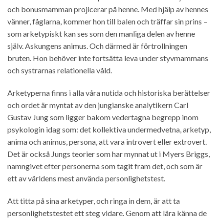
och bonusmamman projicerar på henne. Med hjälp av hennes
vänner, fåglarna, kommer hon till balen och träffar sin prins –
som arketypiskt kan ses som den manliga delen av henne
själv. Askungens animus. Och därmed är förtrollningen
bruten. Hon behöver inte fortsätta leva under styvmammans
och systrarnas relationella våld.
Arketyperna finns i alla våra nutida och historiska berättelser
och ordet är myntat av den jungianske analytikern Carl
Gustav Jung som ligger bakom vedertagna begrepp inom
psykologin idag som: det kollektiva undermedvetna, arketyp,
anima och animus, persona, att vara introvert eller extrovert.
Det är också Jungs teorier som har mynnat ut i Myers Briggs,
namngivet efter personerna som tagit fram det, och som är
ett av världens mest använda personlighetstest.
Att titta på sina arketyper, och ringa in dem, är att ta
personlighetstestet ett steg vidare. Genom att lära känna de