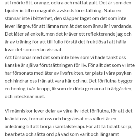
ut i mörkrött, orange, ockra och mättat gult. Det är som den
bjuder in till en magnifik avskedsföreställning. Naturen
stannar inte i bitterhet, den släpper taget om det som inte
lever längre, för att lämna rum åt det som ännu är i vardande.
Det låter så enkelt, men det kräver ett reflekterande jag och
år av träning för att till fullo förstå det fruktlösa i att hålla
kvar det som redan vissnat.
Att försonas med det som inte blev som vi hade tänkt oss
kanske är själva förutsättningen för liv. För allt det som vi inte
har försonats med äter av livsfrukten, tar plats i våra psyken
och hindrar oss från att vara här och nu. Det förflutna bygger
en boning i vår kropp, liksom de döda grenarna i trädgården,
och intecknar nuet.
Vi människor lever delar av våra liv i det förflutna, för att det
kränkt oss, format oss och begränsat oss vilket är en
anledning till att börja i samtalsterapi. För att få tid att sörja,
bearbeta och sätta ord på vad som varit och långsamt